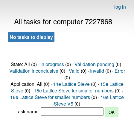
log in
All tasks for computer 7227868
No tasks to display
State: All (0) ·
In progress
(0) ·
Validation pending
(0) ·
Validation inconclusive
(0) ·
Valid
(0) ·
Invalid
(0) ·
Error
(0)
Application: All (0) ·
14e Lattice Sieve
(0) ·
15e Lattice
Sieve
(0) ·
15e Lattice Sieve for smaller numbers
(0) ·
16e Lattice Sieve for smaller numbers
(0) ·
16e Lattice
Sieve V5
(0)
Task name: