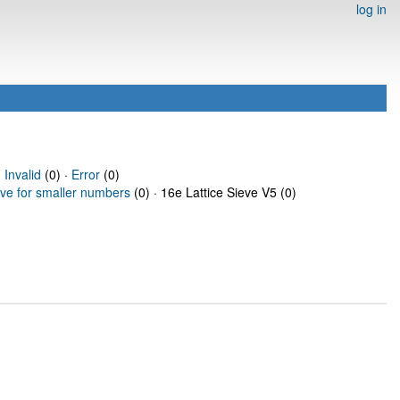
log in
·
Invalid
(0) ·
Error
(0)
eve for smaller numbers
(0) · 16e Lattice Sieve V5 (0)