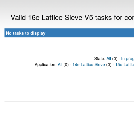
Valid 16e Lattice Sieve V5 tasks for 
No tasks to display
State:
All
(0) ·
In pro
Application:
All
(0) ·
14e Lattice Sieve
(0) ·
15e Latti