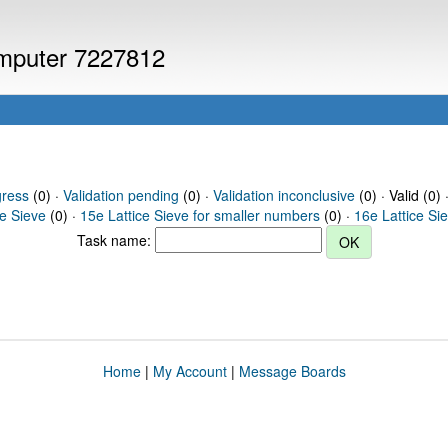
computer 7227812
gress
(0) ·
Validation pending
(0) ·
Validation inconclusive
(0) · Valid (0) 
ce Sieve
(0) ·
15e Lattice Sieve for smaller numbers
(0) ·
16e Lattice Si
Task name:
Home
|
My Account
|
Message Boards