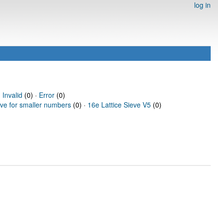
log in
·
Invalid
(0) ·
Error
(0)
eve for smaller numbers
(0) ·
16e Lattice Sieve V5
(0)