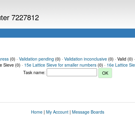
uter 7227812
gress
(0) ·
Validation pending
(0) ·
Validation inconclusive
(0) · Valid (0) 
ce Sieve (0) ·
15e Lattice Sieve for smaller numbers
(0) ·
16e Lattice Si
Task name:
Home
|
My Account
|
Message Boards