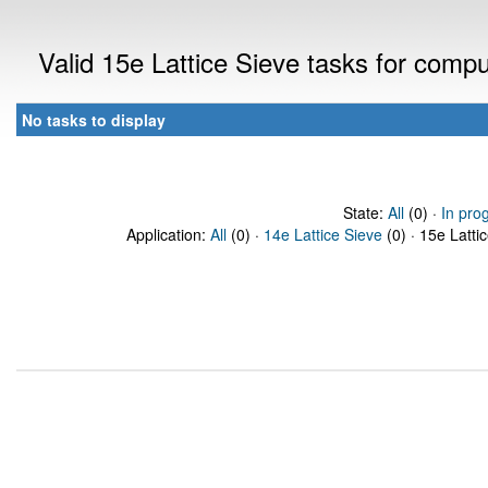
Valid 15e Lattice Sieve tasks for comp
No tasks to display
State:
All
(0) ·
In pro
Application:
All
(0) ·
14e Lattice Sieve
(0) · 15e Latti