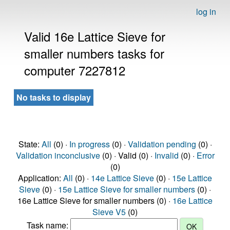
log in
Valid 16e Lattice Sieve for
smaller numbers tasks for
computer 7227812
No tasks to display
State:
All
(0) ·
In progress
(0) ·
Validation pending
(0) ·
Validation inconclusive
(0) · Valid (0) ·
Invalid
(0) ·
Error
(0)
Application:
All
(0) ·
14e Lattice Sieve
(0) ·
15e Lattice
Sieve
(0) ·
15e Lattice Sieve for smaller numbers
(0) ·
16e Lattice Sieve for smaller numbers (0) ·
16e Lattice
Sieve V5
(0)
Task name: