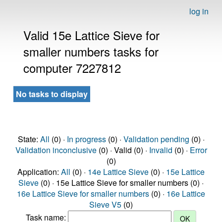
log in
Valid 15e Lattice Sieve for
smaller numbers tasks for
computer 7227812
No tasks to display
State:
All
(0) ·
In progress
(0) ·
Validation pending
(0) ·
Validation inconclusive
(0) · Valid (0) ·
Invalid
(0) ·
Error
(0)
Application:
All
(0) ·
14e Lattice Sieve
(0) ·
15e Lattice
Sieve
(0) · 15e Lattice Sieve for smaller numbers (0) ·
16e Lattice Sieve for smaller numbers
(0) ·
16e Lattice
Sieve V5
(0)
Task name: