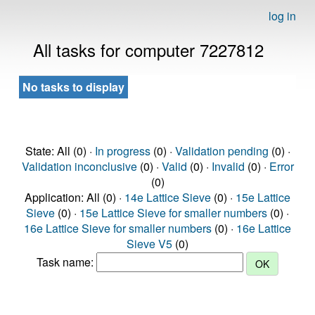
log in
All tasks for computer 7227812
No tasks to display
State: All (0) ·
In progress
(0) ·
Validation pending
(0) ·
Validation inconclusive
(0) ·
Valid
(0) ·
Invalid
(0) ·
Error
(0)
Application: All (0) ·
14e Lattice Sieve
(0) ·
15e Lattice
Sieve
(0) ·
15e Lattice Sieve for smaller numbers
(0) ·
16e Lattice Sieve for smaller numbers
(0) ·
16e Lattice
Sieve V5
(0)
Task name: