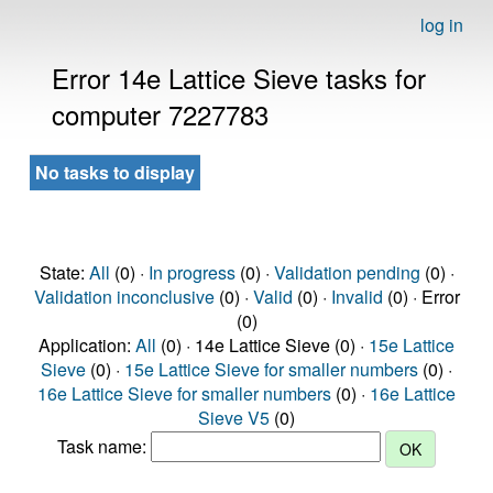
log in
Error 14e Lattice Sieve tasks for
computer 7227783
No tasks to display
State:
All
(0) ·
In progress
(0) ·
Validation pending
(0) ·
Validation inconclusive
(0) ·
Valid
(0) ·
Invalid
(0) · Error
(0)
Application:
All
(0) · 14e Lattice Sieve (0) ·
15e Lattice
Sieve
(0) ·
15e Lattice Sieve for smaller numbers
(0) ·
16e Lattice Sieve for smaller numbers
(0) ·
16e Lattice
Sieve V5
(0)
Task name: