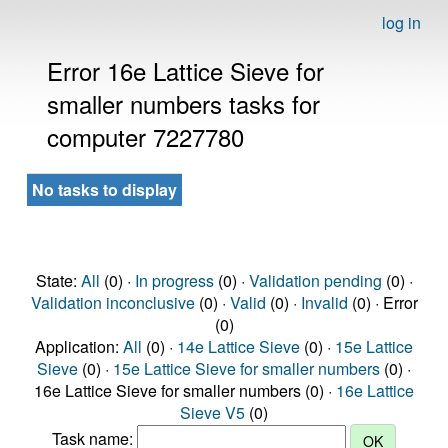
log in
Error 16e Lattice Sieve for
smaller numbers tasks for
computer 7227780
No tasks to display
State:
All
(0) ·
In progress
(0) ·
Validation pending
(0) ·
Validation inconclusive
(0) ·
Valid
(0) ·
Invalid
(0) · Error
(0)
Application:
All
(0) ·
14e Lattice Sieve
(0) ·
15e Lattice
Sieve
(0) ·
15e Lattice Sieve for smaller numbers
(0) ·
16e Lattice Sieve for smaller numbers (0) ·
16e Lattice
Sieve V5
(0)
Task name: