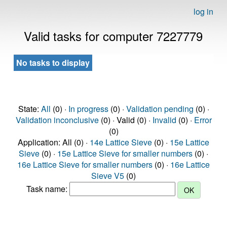
log in
Valid tasks for computer 7227779
No tasks to display
State:
All
(0) ·
In progress
(0) ·
Validation pending
(0) ·
Validation inconclusive
(0) · Valid (0) ·
Invalid
(0) ·
Error
(0)
Application: All (0) ·
14e Lattice Sieve
(0) ·
15e Lattice
Sieve
(0) ·
15e Lattice Sieve for smaller numbers
(0) ·
16e Lattice Sieve for smaller numbers
(0) ·
16e Lattice
Sieve V5
(0)
Task name: