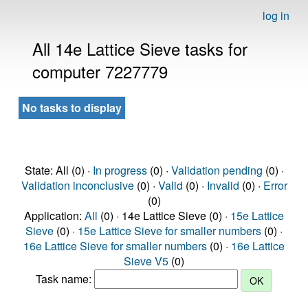
log in
All 14e Lattice Sieve tasks for
computer 7227779
No tasks to display
State: All (0) ·
In progress
(0) ·
Validation pending
(0) ·
Validation inconclusive
(0) ·
Valid
(0) ·
Invalid
(0) ·
Error
(0)
Application:
All
(0) · 14e Lattice Sieve (0) ·
15e Lattice
Sieve
(0) ·
15e Lattice Sieve for smaller numbers
(0) ·
16e Lattice Sieve for smaller numbers
(0) ·
16e Lattice
Sieve V5
(0)
Task name: