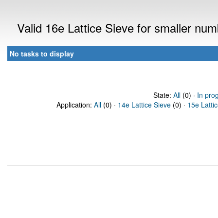
Valid 16e Lattice Sieve for smaller nu
No tasks to display
State:
All
(0) ·
In pro
Application:
All
(0) ·
14e Lattice Sieve
(0) ·
15e Latti