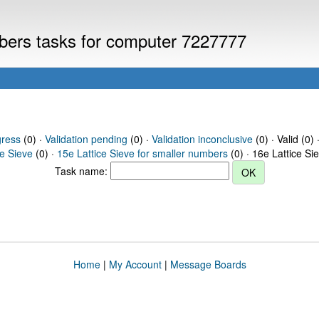
mbers tasks for computer 7227777
gress
(0) ·
Validation pending
(0) ·
Validation inconclusive
(0) · Valid (0) 
ce Sieve
(0) ·
15e Lattice Sieve for smaller numbers
(0) · 16e Lattice Si
Task name:
Home
|
My Account
|
Message Boards