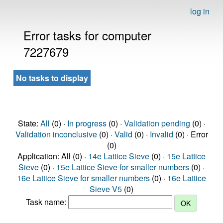
log in
Error tasks for computer
7227679
No tasks to display
State:
All
(0) ·
In progress
(0) ·
Validation pending
(0) ·
Validation inconclusive
(0) ·
Valid
(0) ·
Invalid
(0) · Error
(0)
Application: All (0) ·
14e Lattice Sieve
(0) ·
15e Lattice
Sieve
(0) ·
15e Lattice Sieve for smaller numbers
(0) ·
16e Lattice Sieve for smaller numbers
(0) ·
16e Lattice
Sieve V5
(0)
Task name: