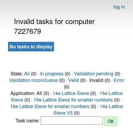
log in
Invalid tasks for computer
7227679
No tasks to display
State:
All
(0) ·
In progress
(0) ·
Validation pending
(0) ·
Validation inconclusive
(0) ·
Valid
(0) · Invalid (0) ·
Error
(0)
Application: All (0) ·
14e Lattice Sieve
(0) ·
15e Lattice
Sieve
(0) ·
15e Lattice Sieve for smaller numbers
(0) ·
16e Lattice Sieve for smaller numbers
(0) ·
16e Lattice
Sieve V5
(0)
Task name: