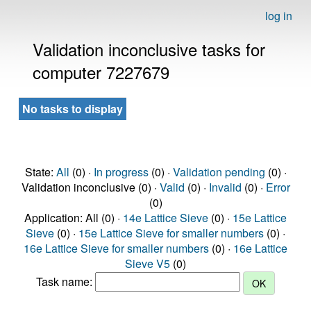
log in
Validation inconclusive tasks for
computer 7227679
No tasks to display
State:
All
(0) ·
In progress
(0) ·
Validation pending
(0) ·
Validation inconclusive (0) ·
Valid
(0) ·
Invalid
(0) ·
Error
(0)
Application: All (0) ·
14e Lattice Sieve
(0) ·
15e Lattice
Sieve
(0) ·
15e Lattice Sieve for smaller numbers
(0) ·
16e Lattice Sieve for smaller numbers
(0) ·
16e Lattice
Sieve V5
(0)
Task name: