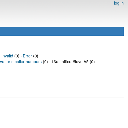
log in
·
Invalid
(0) ·
Error
(0)
eve for smaller numbers
(0) · 16e Lattice Sieve V5 (0)