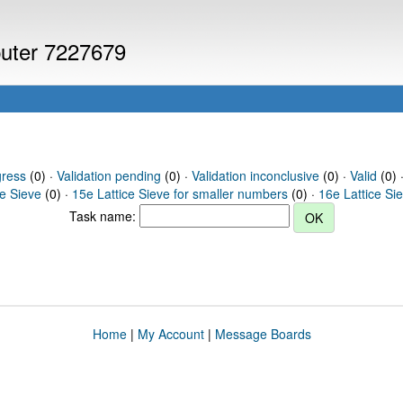
puter 7227679
gress
(0) ·
Validation pending
(0) ·
Validation inconclusive
(0) ·
Valid
(0) 
ce Sieve
(0) ·
15e Lattice Sieve for smaller numbers
(0) ·
16e Lattice Si
Task name:
Home
|
My Account
|
Message Boards