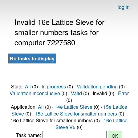
log in
Invalid 16e Lattice Sieve for
smaller numbers tasks for
computer 7227580
No tasks to display
State:
All
(0) ·
In progress
(0) ·
Validation pending
(0) ·
Validation inconclusive
(0) ·
Valid
(0) · Invalid (0) ·
Error
(0)
Application:
All
(0) ·
14e Lattice Sieve
(0) ·
15e Lattice
Sieve
(0) ·
15e Lattice Sieve for smaller numbers
(0) ·
16e Lattice Sieve for smaller numbers (0) ·
16e Lattice
Sieve V5
(0)
Task name: