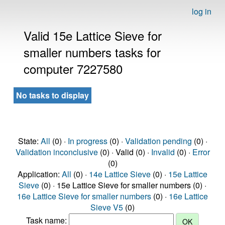
log in
Valid 15e Lattice Sieve for
smaller numbers tasks for
computer 7227580
No tasks to display
State:
All
(0) ·
In progress
(0) ·
Validation pending
(0) ·
Validation inconclusive
(0) · Valid (0) ·
Invalid
(0) ·
Error
(0)
Application:
All
(0) ·
14e Lattice Sieve
(0) ·
15e Lattice
Sieve
(0) · 15e Lattice Sieve for smaller numbers (0) ·
16e Lattice Sieve for smaller numbers
(0) ·
16e Lattice
Sieve V5
(0)
Task name: