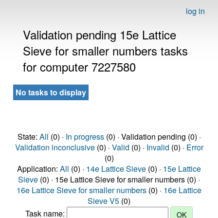
log in
Validation pending 15e Lattice
Sieve for smaller numbers tasks
for computer 7227580
No tasks to display
State:
All
(0) ·
In progress
(0) · Validation pending (0) ·
Validation inconclusive
(0) ·
Valid
(0) ·
Invalid
(0) ·
Error
(0)
Application:
All
(0) ·
14e Lattice Sieve
(0) ·
15e Lattice
Sieve
(0) · 15e Lattice Sieve for smaller numbers (0) ·
16e Lattice Sieve for smaller numbers
(0) ·
16e Lattice
Sieve V5
(0)
Task name: