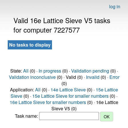
log in
Valid 16e Lattice Sieve V5 tasks
for computer 7227577
No tasks to display
State:
All
(0) ·
In progress
(0) ·
Validation pending
(0) ·
Validation inconclusive
(0) · Valid (0) ·
Invalid
(0) ·
Error
(0)
Application:
All
(0) ·
14e Lattice Sieve
(0) ·
15e Lattice
Sieve
(0) ·
15e Lattice Sieve for smaller numbers
(0) ·
16e Lattice Sieve for smaller numbers
(0) · 16e Lattice
Sieve V5 (0)
Task name: