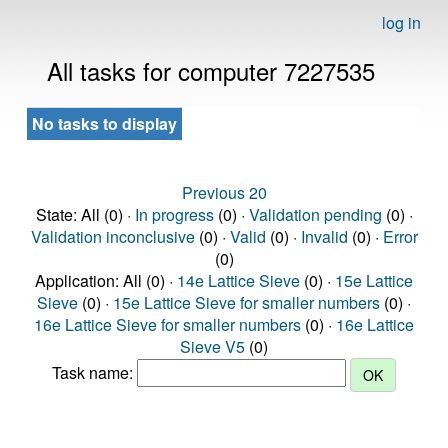
log in
All tasks for computer 7227535
No tasks to display
Previous 20
State: All (0) ·
In progress
(0) ·
Validation pending
(0) ·
Validation inconclusive
(0) ·
Valid
(0) ·
Invalid
(0) ·
Error
(0)
Application: All (0) ·
14e Lattice Sieve
(0) ·
15e Lattice
Sieve
(0) ·
15e Lattice Sieve for smaller numbers
(0) ·
16e Lattice Sieve for smaller numbers
(0) ·
16e Lattice
Sieve V5
(0)
Task name: