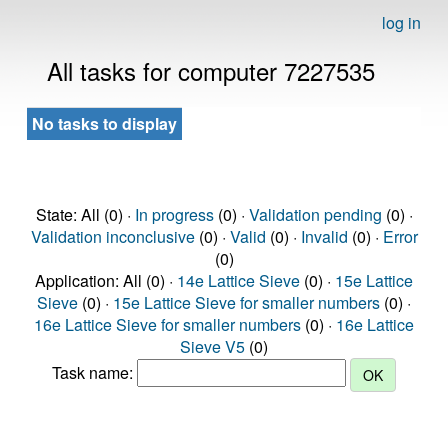
log in
All tasks for computer 7227535
No tasks to display
State: All (0) ·
In progress
(0) ·
Validation pending
(0) ·
Validation inconclusive
(0) ·
Valid
(0) ·
Invalid
(0) ·
Error
(0)
Application: All (0) ·
14e Lattice Sieve
(0) ·
15e Lattice
Sieve
(0) ·
15e Lattice Sieve for smaller numbers
(0) ·
16e Lattice Sieve for smaller numbers
(0) ·
16e Lattice
Sieve V5
(0)
Task name: