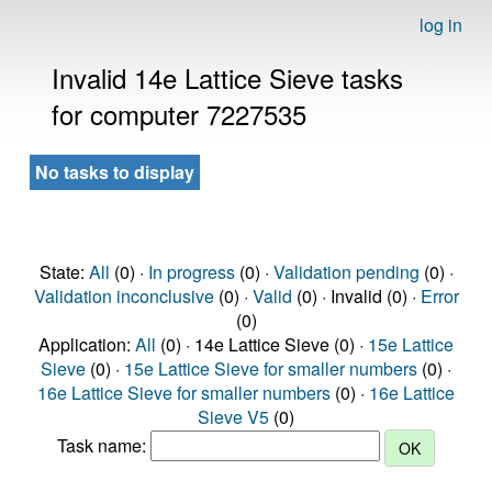
log in
Invalid 14e Lattice Sieve tasks
for computer 7227535
No tasks to display
State:
All
(0) ·
In progress
(0) ·
Validation pending
(0) ·
Validation inconclusive
(0) ·
Valid
(0) · Invalid (0) ·
Error
(0)
Application:
All
(0) · 14e Lattice Sieve (0) ·
15e Lattice
Sieve
(0) ·
15e Lattice Sieve for smaller numbers
(0) ·
16e Lattice Sieve for smaller numbers
(0) ·
16e Lattice
Sieve V5
(0)
Task name: