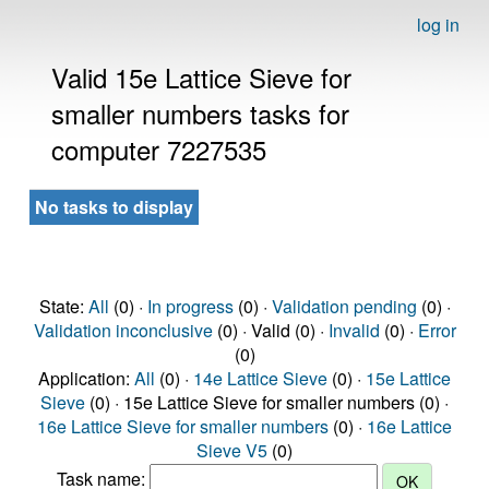
log in
Valid 15e Lattice Sieve for
smaller numbers tasks for
computer 7227535
No tasks to display
State:
All
(0) ·
In progress
(0) ·
Validation pending
(0) ·
Validation inconclusive
(0) · Valid (0) ·
Invalid
(0) ·
Error
(0)
Application:
All
(0) ·
14e Lattice Sieve
(0) ·
15e Lattice
Sieve
(0) · 15e Lattice Sieve for smaller numbers (0) ·
16e Lattice Sieve for smaller numbers
(0) ·
16e Lattice
Sieve V5
(0)
Task name: