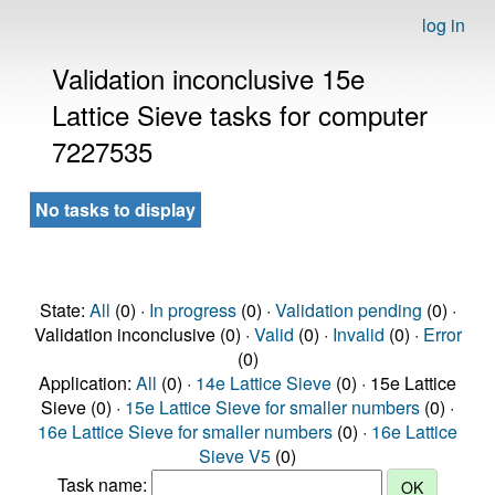
log in
Validation inconclusive 15e
Lattice Sieve tasks for computer
7227535
No tasks to display
State:
All
(0) ·
In progress
(0) ·
Validation pending
(0) ·
Validation inconclusive (0) ·
Valid
(0) ·
Invalid
(0) ·
Error
(0)
Application:
All
(0) ·
14e Lattice Sieve
(0) · 15e Lattice
Sieve (0) ·
15e Lattice Sieve for smaller numbers
(0) ·
16e Lattice Sieve for smaller numbers
(0) ·
16e Lattice
Sieve V5
(0)
Task name: