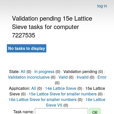
log in
Validation pending 15e Lattice
Sieve tasks for computer
7227535
No tasks to display
State:
All
(0) ·
In progress
(0) · Validation pending (0) ·
Validation inconclusive
(0) ·
Valid
(0) ·
Invalid
(0) ·
Error
(0)
Application:
All
(0) ·
14e Lattice Sieve
(0) · 15e Lattice
Sieve (0) ·
15e Lattice Sieve for smaller numbers
(0) ·
16e Lattice Sieve for smaller numbers
(0) ·
16e Lattice
Sieve V5
(0)
Task name: