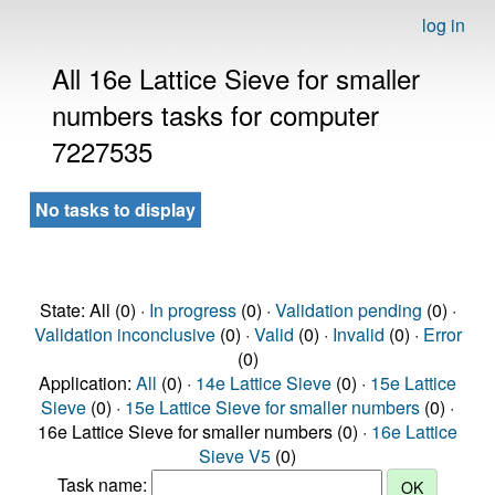
log in
All 16e Lattice Sieve for smaller
numbers tasks for computer
7227535
No tasks to display
State: All (0) ·
In progress
(0) ·
Validation pending
(0) ·
Validation inconclusive
(0) ·
Valid
(0) ·
Invalid
(0) ·
Error
(0)
Application:
All
(0) ·
14e Lattice Sieve
(0) ·
15e Lattice
Sieve
(0) ·
15e Lattice Sieve for smaller numbers
(0) ·
16e Lattice Sieve for smaller numbers (0) ·
16e Lattice
Sieve V5
(0)
Task name: