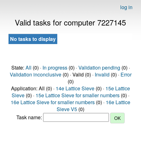
log in
Valid tasks for computer 7227145
No tasks to display
State:
All
(0) ·
In progress
(0) ·
Validation pending
(0) ·
Validation inconclusive
(0) · Valid (0) ·
Invalid
(0) ·
Error
(0)
Application: All (0) ·
14e Lattice Sieve
(0) ·
15e Lattice
Sieve
(0) ·
15e Lattice Sieve for smaller numbers
(0) ·
16e Lattice Sieve for smaller numbers
(0) ·
16e Lattice
Sieve V5
(0)
Task name: