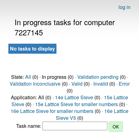
log in
In progress tasks for computer
7227145
No tasks to display
State:
All
(0) · In progress (0) ·
Validation pending
(0) ·
Validation inconclusive
(0) ·
Valid
(0) ·
Invalid
(0) ·
Error
(0)
Application: All (0) ·
14e Lattice Sieve
(0) ·
15e Lattice
Sieve
(0) ·
15e Lattice Sieve for smaller numbers
(0) ·
16e Lattice Sieve for smaller numbers
(0) ·
16e Lattice
Sieve V5
(0)
Task name: