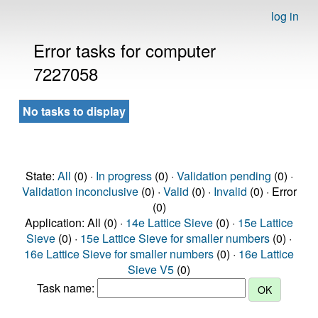
log in
Error tasks for computer
7227058
No tasks to display
State:
All
(0) ·
In progress
(0) ·
Validation pending
(0) ·
Validation inconclusive
(0) ·
Valid
(0) ·
Invalid
(0) · Error
(0)
Application: All (0) ·
14e Lattice Sieve
(0) ·
15e Lattice
Sieve
(0) ·
15e Lattice Sieve for smaller numbers
(0) ·
16e Lattice Sieve for smaller numbers
(0) ·
16e Lattice
Sieve V5
(0)
Task name: