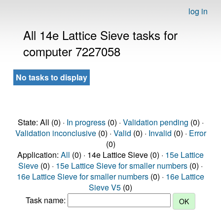
log in
All 14e Lattice Sieve tasks for
computer 7227058
No tasks to display
State: All (0) ·
In progress
(0) ·
Validation pending
(0) ·
Validation inconclusive
(0) ·
Valid
(0) ·
Invalid
(0) ·
Error
(0)
Application:
All
(0) · 14e Lattice Sieve (0) ·
15e Lattice
Sieve
(0) ·
15e Lattice Sieve for smaller numbers
(0) ·
16e Lattice Sieve for smaller numbers
(0) ·
16e Lattice
Sieve V5
(0)
Task name: