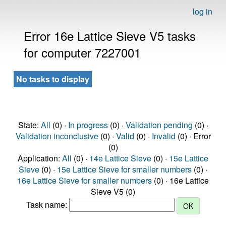
log in
Error 16e Lattice Sieve V5 tasks
for computer 7227001
No tasks to display
State:
All
(0) ·
In progress
(0) ·
Validation pending
(0) ·
Validation inconclusive
(0) ·
Valid
(0) ·
Invalid
(0) · Error
(0)
Application:
All
(0) ·
14e Lattice Sieve
(0) ·
15e Lattice
Sieve
(0) ·
15e Lattice Sieve for smaller numbers
(0) ·
16e Lattice Sieve for smaller numbers
(0) · 16e Lattice
Sieve V5 (0)
Task name: