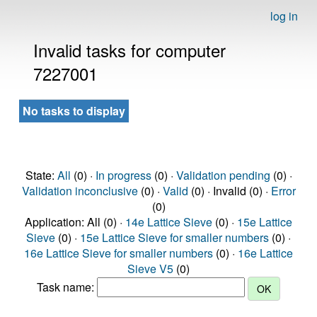
log in
Invalid tasks for computer
7227001
No tasks to display
State:
All
(0) ·
In progress
(0) ·
Validation pending
(0) ·
Validation inconclusive
(0) ·
Valid
(0) · Invalid (0) ·
Error
(0)
Application: All (0) ·
14e Lattice Sieve
(0) ·
15e Lattice
Sieve
(0) ·
15e Lattice Sieve for smaller numbers
(0) ·
16e Lattice Sieve for smaller numbers
(0) ·
16e Lattice
Sieve V5
(0)
Task name: