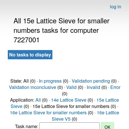
log in
All 15e Lattice Sieve for smaller
numbers tasks for computer
7227001
No tasks to display
State: All (0) ·
In progress
(0) ·
Validation pending
(0) ·
Validation inconclusive
(0) ·
Valid
(0) ·
Invalid
(0) ·
Error
(0)
Application:
All
(0) ·
14e Lattice Sieve
(0) ·
15e Lattice
Sieve
(0) · 15e Lattice Sieve for smaller numbers (0) ·
16e Lattice Sieve for smaller numbers
(0) ·
16e Lattice
Sieve V5
(0)
Task name: