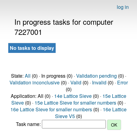
log in
In progress tasks for computer
7227001
No tasks to display
State:
All
(0) · In progress (0) ·
Validation pending
(0) ·
Validation inconclusive
(0) ·
Valid
(0) ·
Invalid
(0) ·
Error
(0)
Application: All (0) ·
14e Lattice Sieve
(0) ·
15e Lattice
Sieve
(0) ·
15e Lattice Sieve for smaller numbers
(0) ·
16e Lattice Sieve for smaller numbers
(0) ·
16e Lattice
Sieve V5
(0)
Task name: