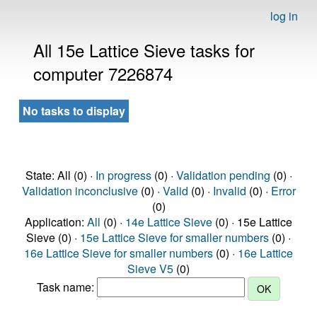
log in
All 15e Lattice Sieve tasks for
computer 7226874
No tasks to display
State: All (0) ·
In progress
(0) ·
Validation pending
(0) ·
Validation inconclusive
(0) ·
Valid
(0) ·
Invalid
(0) ·
Error
(0)
Application:
All
(0) ·
14e Lattice Sieve
(0) · 15e Lattice
Sieve (0) ·
15e Lattice Sieve for smaller numbers
(0) ·
16e Lattice Sieve for smaller numbers
(0) ·
16e Lattice
Sieve V5
(0)
Task name: