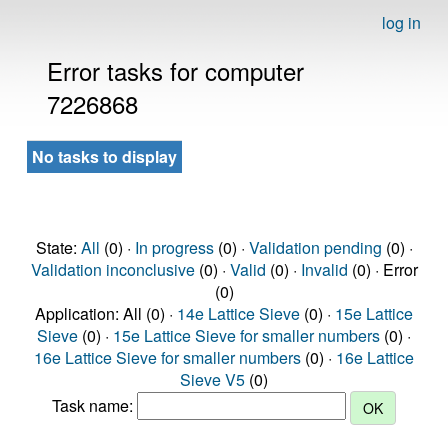
log in
Error tasks for computer
7226868
No tasks to display
State:
All
(0) ·
In progress
(0) ·
Validation pending
(0) ·
Validation inconclusive
(0) ·
Valid
(0) ·
Invalid
(0) · Error
(0)
Application: All (0) ·
14e Lattice Sieve
(0) ·
15e Lattice
Sieve
(0) ·
15e Lattice Sieve for smaller numbers
(0) ·
16e Lattice Sieve for smaller numbers
(0) ·
16e Lattice
Sieve V5
(0)
Task name: