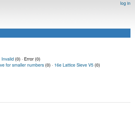
log in
·
Invalid
(0) · Error (0)
eve for smaller numbers
(0) ·
16e Lattice Sieve V5
(0)