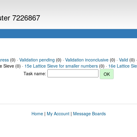
puter 7226867
gress
(0) ·
Validation pending
(0) ·
Validation inconclusive
(0) ·
Valid
(0) 
ce Sieve (0) ·
15e Lattice Sieve for smaller numbers
(0) ·
16e Lattice Si
Task name:
Home
|
My Account
|
Message Boards