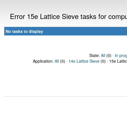
Error 15e Lattice Sieve tasks for com
No tasks to display
State:
All
(0) ·
In pro
Application:
All
(0) ·
14e Lattice Sieve
(0) · 15e Latti