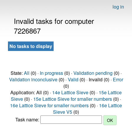
log in
Invalid tasks for computer
7226867
No tasks to display
State:
All
(0) ·
In progress
(0) ·
Validation pending
(0) ·
Validation inconclusive
(0) ·
Valid
(0) · Invalid (0) ·
Error
(0)
Application: All (0) ·
14e Lattice Sieve
(0) ·
15e Lattice
Sieve
(0) ·
15e Lattice Sieve for smaller numbers
(0) ·
16e Lattice Sieve for smaller numbers
(0) ·
16e Lattice
Sieve V5
(0)
Task name: