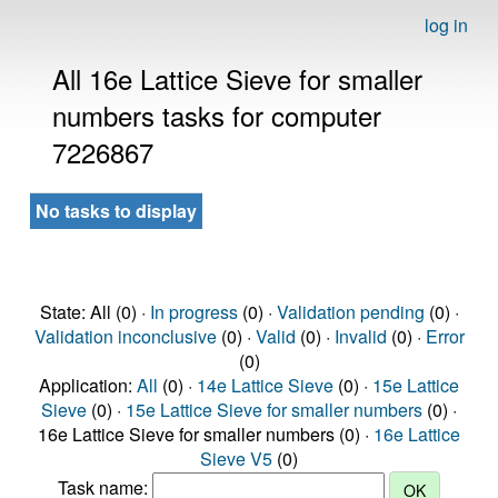
log in
All 16e Lattice Sieve for smaller
numbers tasks for computer
7226867
No tasks to display
State: All (0) ·
In progress
(0) ·
Validation pending
(0) ·
Validation inconclusive
(0) ·
Valid
(0) ·
Invalid
(0) ·
Error
(0)
Application:
All
(0) ·
14e Lattice Sieve
(0) ·
15e Lattice
Sieve
(0) ·
15e Lattice Sieve for smaller numbers
(0) ·
16e Lattice Sieve for smaller numbers (0) ·
16e Lattice
Sieve V5
(0)
Task name: