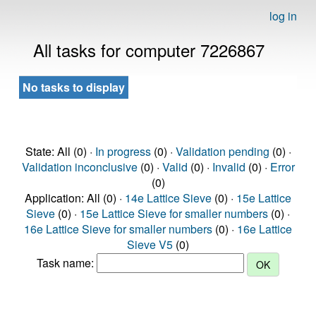
log in
All tasks for computer 7226867
No tasks to display
State: All (0) ·
In progress
(0) ·
Validation pending
(0) ·
Validation inconclusive
(0) ·
Valid
(0) ·
Invalid
(0) ·
Error
(0)
Application: All (0) ·
14e Lattice Sieve
(0) ·
15e Lattice
Sieve
(0) ·
15e Lattice Sieve for smaller numbers
(0) ·
16e Lattice Sieve for smaller numbers
(0) ·
16e Lattice
Sieve V5
(0)
Task name: