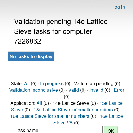
log in
Validation pending 14e Lattice
Sieve tasks for computer
7226862
No tasks to display
State:
All
(0) ·
In progress
(0) · Validation pending (0) ·
Validation inconclusive
(0) ·
Valid
(0) ·
Invalid
(0) ·
Error
(0)
Application:
All
(0) · 14e Lattice Sieve (0) ·
15e Lattice
Sieve
(0) ·
15e Lattice Sieve for smaller numbers
(0) ·
16e Lattice Sieve for smaller numbers
(0) ·
16e Lattice
Sieve V5
(0)
Task name: