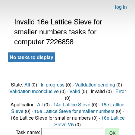
log in
Invalid 16e Lattice Sieve for
smaller numbers tasks for
computer 7226858
No tasks to display
State:
All
(0) ·
In progress
(0) ·
Validation pending
(0) ·
Validation inconclusive
(0) ·
Valid
(0) · Invalid (0) ·
Error
(0)
Application:
All
(0) ·
14e Lattice Sieve
(0) ·
15e Lattice
Sieve
(0) ·
15e Lattice Sieve for smaller numbers
(0) ·
16e Lattice Sieve for smaller numbers (0) ·
16e Lattice
Sieve V5
(0)
Task name: