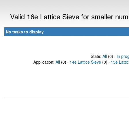
Valid 16e Lattice Sieve for smaller nu
No tasks to display
State:
All
(0) ·
In pro
Application:
All
(0) ·
14e Lattice Sieve
(0) ·
15e Latti