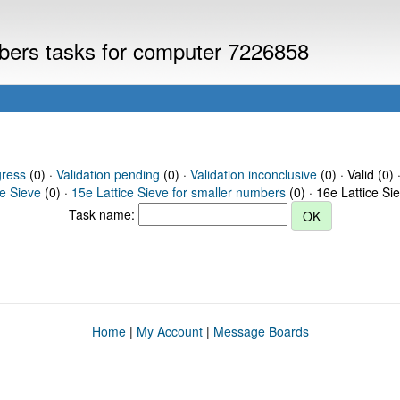
mbers tasks for computer 7226858
gress
(0) ·
Validation pending
(0) ·
Validation inconclusive
(0) · Valid (0) 
ce Sieve
(0) ·
15e Lattice Sieve for smaller numbers
(0) · 16e Lattice Si
Task name:
Home
|
My Account
|
Message Boards