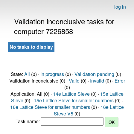
log in
Validation inconclusive tasks for
computer 7226858
No tasks to display
State:
All
(0) ·
In progress
(0) ·
Validation pending
(0) ·
Validation inconclusive (0) ·
Valid
(0) ·
Invalid
(0) ·
Error
(0)
Application: All (0) ·
14e Lattice Sieve
(0) ·
15e Lattice
Sieve
(0) ·
15e Lattice Sieve for smaller numbers
(0) ·
16e Lattice Sieve for smaller numbers
(0) ·
16e Lattice
Sieve V5
(0)
Task name: