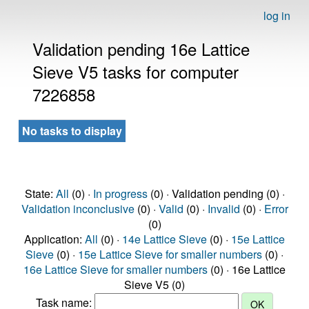
log in
Validation pending 16e Lattice
Sieve V5 tasks for computer
7226858
No tasks to display
State:
All
(0) ·
In progress
(0) · Validation pending (0) ·
Validation inconclusive
(0) ·
Valid
(0) ·
Invalid
(0) ·
Error
(0)
Application:
All
(0) ·
14e Lattice Sieve
(0) ·
15e Lattice
Sieve
(0) ·
15e Lattice Sieve for smaller numbers
(0) ·
16e Lattice Sieve for smaller numbers
(0) · 16e Lattice
Sieve V5 (0)
Task name: