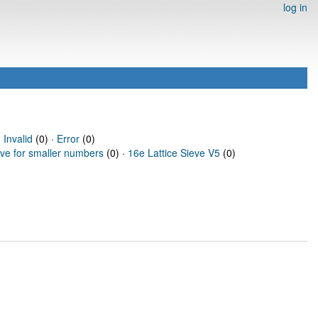
log in
·
Invalid
(0) ·
Error
(0)
eve for smaller numbers
(0) ·
16e Lattice Sieve V5
(0)