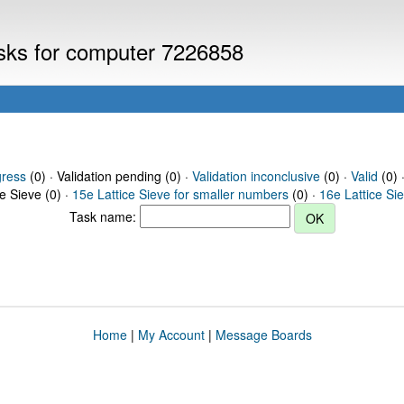
asks for computer 7226858
gress
(0) · Validation pending (0) ·
Validation inconclusive
(0) ·
Valid
(0) 
ce Sieve (0) ·
15e Lattice Sieve for smaller numbers
(0) ·
16e Lattice Si
Task name:
Home
|
My Account
|
Message Boards