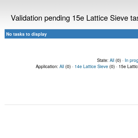
Validation pending 15e Lattice Sieve t
No tasks to display
State:
All
(0) ·
In pro
Application:
All
(0) ·
14e Lattice Sieve
(0) · 15e Latti