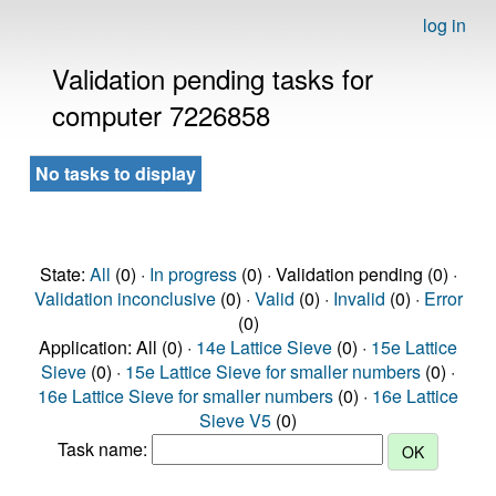
log in
Validation pending tasks for
computer 7226858
No tasks to display
State:
All
(0) ·
In progress
(0) · Validation pending (0) ·
Validation inconclusive
(0) ·
Valid
(0) ·
Invalid
(0) ·
Error
(0)
Application: All (0) ·
14e Lattice Sieve
(0) ·
15e Lattice
Sieve
(0) ·
15e Lattice Sieve for smaller numbers
(0) ·
16e Lattice Sieve for smaller numbers
(0) ·
16e Lattice
Sieve V5
(0)
Task name: