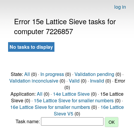
log in
Error 15e Lattice Sieve tasks for
computer 7226857
No tasks to display
State:
All
(0) ·
In progress
(0) ·
Validation pending
(0) ·
Validation inconclusive
(0) ·
Valid
(0) ·
Invalid
(0) · Error
(0)
Application:
All
(0) ·
14e Lattice Sieve
(0) · 15e Lattice
Sieve (0) ·
15e Lattice Sieve for smaller numbers
(0) ·
16e Lattice Sieve for smaller numbers
(0) ·
16e Lattice
Sieve V5
(0)
Task name: