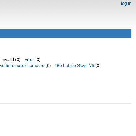
log in
 Invalid (0) ·
Error
(0)
eve for smaller numbers
(0) ·
16e Lattice Sieve V5
(0)