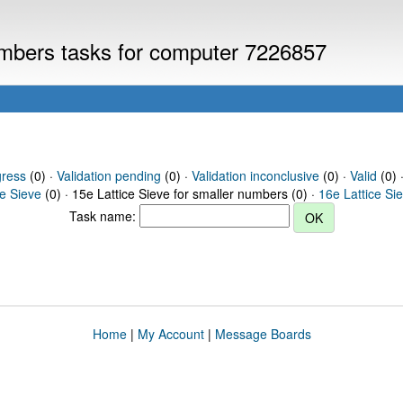
numbers tasks for computer 7226857
gress
(0) ·
Validation pending
(0) ·
Validation inconclusive
(0) ·
Valid
(0) ·
ce Sieve
(0) · 15e Lattice Sieve for smaller numbers (0) ·
16e Lattice Si
Task name:
Home
|
My Account
|
Message Boards