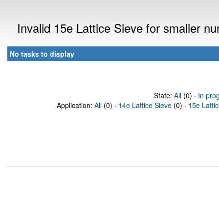
Invalid 15e Lattice Sieve for smaller 
No tasks to display
State:
All
(0) ·
In pro
Application:
All
(0) ·
14e Lattice Sieve
(0) ·
15e Latti