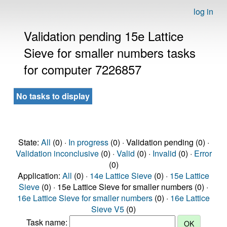
log in
Validation pending 15e Lattice
Sieve for smaller numbers tasks
for computer 7226857
No tasks to display
State:
All
(0) ·
In progress
(0) · Validation pending (0) ·
Validation inconclusive
(0) ·
Valid
(0) ·
Invalid
(0) ·
Error
(0)
Application:
All
(0) ·
14e Lattice Sieve
(0) ·
15e Lattice
Sieve
(0) · 15e Lattice Sieve for smaller numbers (0) ·
16e Lattice Sieve for smaller numbers
(0) ·
16e Lattice
Sieve V5
(0)
Task name: